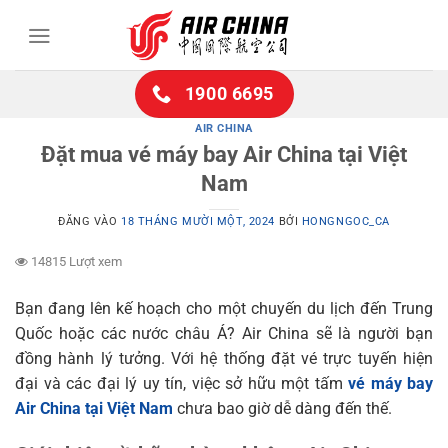
Bỏ
qua
nội
dung
1900 6695
AIR CHINA
Đặt mua vé máy bay Air China tại Việt
Nam
ĐĂNG VÀO
18 THÁNG MƯỜI MỘT, 2024
BỞI
HONGNGOC_CA
14815 Lượt xem
Bạn đang lên kế hoạch cho một chuyến du lịch đến Trung
Quốc hoặc các nước châu Á? Air China sẽ là người bạn
đồng hành lý tưởng. Với hệ thống đặt vé trực tuyến hiện
đại và các đại lý uy tín, việc sở hữu một tấm
vé máy bay
Air China tại Việt Nam
chưa bao giờ dễ dàng đến thế.