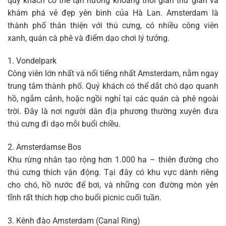
quý khách có thể tận hưởng khoảng thời gian thư giãn và
khám phá vẻ đẹp yên bình của Hà Lan. Amsterdam là
thành phố thân thiện với thú cưng, có nhiều công viên
xanh, quán cà phê và điểm dạo chơi lý tưởng.
1. Vondelpark
Công viên lớn nhất và nổi tiếng nhất Amsterdam, nằm ngay
trung tâm thành phố. Quý khách có thể dắt chó dạo quanh
hồ, ngắm cảnh, hoặc ngồi nghỉ tại các quán cà phê ngoài
trời. Đây là nơi người dân địa phương thường xuyên đưa
thú cưng đi dạo mỗi buổi chiều.
2. Amsterdamse Bos
Khu rừng nhân tạo rộng hơn 1.000 ha – thiên đường cho
thú cưng thích vận động. Tại đây có khu vực dành riêng
cho chó, hồ nước để bơi, và những con đường mòn yên
tĩnh rất thích hợp cho buổi picnic cuối tuần.
3. Kênh đào Amsterdam (Canal Ring)