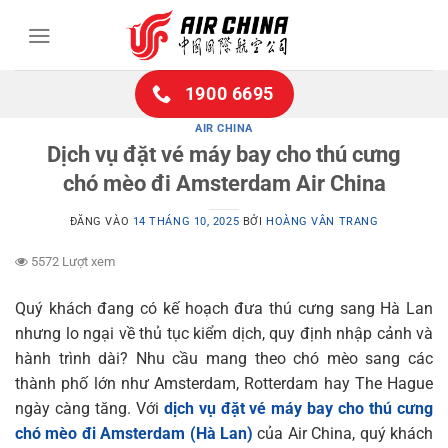
Bỏ
qua
nội
dung
1900 6695
AIR CHINA
Dịch vụ đặt vé máy bay cho thú cưng
chó mèo đi Amsterdam Air China
ĐĂNG VÀO
14 THÁNG 10, 2025
BỞI
HOÀNG VÂN TRANG
5572 Lượt xem
Quý khách đang có kế hoạch đưa thú cưng sang Hà Lan
nhưng lo ngại về thủ tục kiểm dịch, quy định nhập cảnh và
hành trình dài? Nhu cầu mang theo chó mèo sang các
thành phố lớn như Amsterdam, Rotterdam hay The Hague
ngày càng tăng. Với
dịch vụ đặt vé máy bay cho thú cưng
chó mèo đi Amsterdam (Hà Lan)
của Air China, quý khách