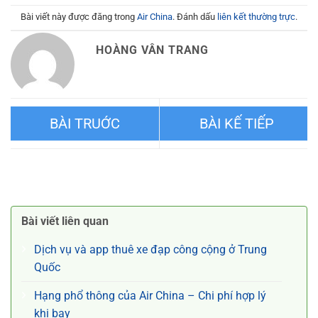
Bài viết này được đăng trong
Air China
. Đánh dấu
liên kết thường trực
.
HOÀNG VÂN TRANG
Dịch vụ đặt vé máy bay cho
Dịch vụ đặt vé máy bay cho
thú cưng chó mèo đi Hà Lan
thú cưng chó mèo đi
Bài viết liên quan
Air China
Rotterdam Air China
Dịch vụ và app thuê xe đạp công cộng ở Trung
Quốc
Hạng phổ thông của Air China – Chi phí hợp lý
khi bay