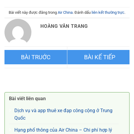
Bài viết này được đăng trong
Air China
. Đánh dấu
liên kết thường trực
.
HOÀNG VÂN TRANG
Điểm danh các cách lưu trữ
Mua thêm hành lý ký gửi Air
hành lý trong thời gian quá
China tại Hồ Chí Minh – Hà
Bài viết liên quan
cảnh
Nội
Dịch vụ và app thuê xe đạp công cộng ở Trung
Quốc
Hạng phổ thông của Air China – Chi phí hợp lý