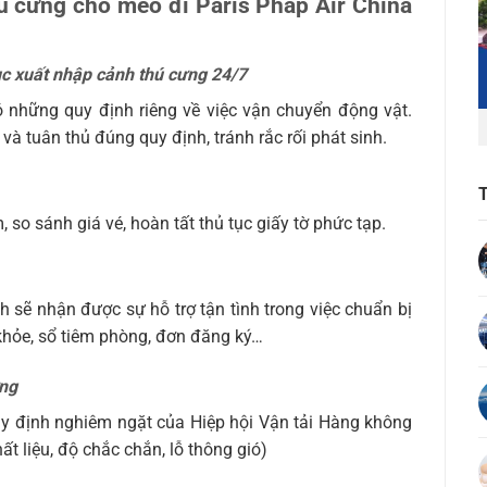
ú cưng chó mèo đi Paris Pháp Air China
tục xuất nhập cảnh thú cưng 24/7
 những quy định riêng về việc vận chuyển động vật.
à tuân thủ đúng quy định, tránh rắc rối phát sinh.
, so sánh giá vé, hoàn tất thủ tục giấy tờ phức tạp.
ch sẽ nhận được sự hỗ trợ tận tình trong việc chuẩn bị
khỏe, sổ tiêm phòng, đơn đăng ký…
ưng
quy định nghiêm ngặt của Hiệp hội Vận tải Hàng không
ất liệu, độ chắc chắn, lỗ thông gió)