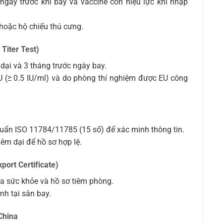
ngày trước khi bay và vaccine còn hiệu lực khi nhập
 hoặc hộ chiếu thú cưng.
Titer Test)
dại và 3 tháng trước ngày bay.
U (≥ 0.5 IU/ml) và do phòng thí nghiệm được EU công
uẩn ISO 11784/11785 (15 số) để xác minh thông tin.
êm dại để hồ sơ hợp lệ.
port Certificate)
ra sức khỏe và hồ sơ tiêm phòng.
nh tại sân bay.
China