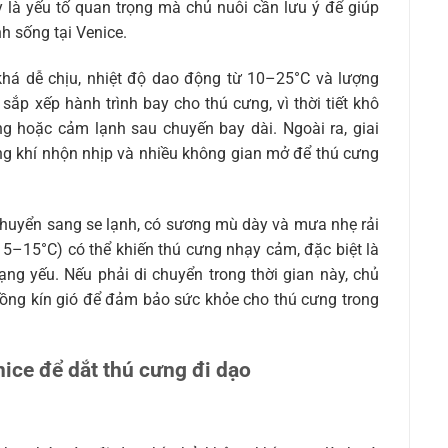
y là yếu tố quan trọng mà chủ nuôi cần lưu ý để giúp
nh sống tại Venice.
 khá dễ chịu, nhiệt độ dao động từ 10–25°C và lượng
sắp xếp hành trình bay cho thú cưng, vì thời tiết khô
ng hoặc cảm lạnh sau chuyến bay dài. Ngoài ra, giai
ng khí nhộn nhịp và nhiều không gian mở để thú cưng
chuyển sang se lạnh, có sương mù dày và mưa nhẹ rải
g 5–15°C) có thể khiến thú cưng nhạy cảm, đặc biệt là
ng yếu. Nếu phải di chuyển trong thời gian này, chủ
 lồng kín gió để đảm bảo sức khỏe cho thú cưng trong
nice để dắt thú cưng đi dạo