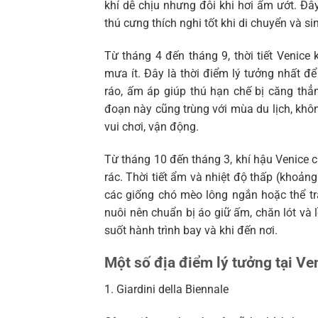
khí dễ chịu nhưng đôi khi hơi ẩm ướt. Đâ
thú cưng thích nghi tốt khi di chuyển và si
Từ tháng 4 đến tháng 9, thời tiết Venice
mưa ít. Đây là thời điểm lý tưởng nhất để 
ráo, ấm áp giúp thú hạn chế bị căng thẳ
đoạn này cũng trùng với mùa du lịch, khô
vui chơi, vận động.
Từ tháng 10 đến tháng 3, khí hậu Venice 
rác. Thời tiết ẩm và nhiệt độ thấp (khoản
các giống chó mèo lông ngắn hoặc thể trạ
nuôi nên chuẩn bị áo giữ ấm, chăn lót và
suốt hành trình bay và khi đến nơi.
Một số địa điểm lý tưởng tại Ve
1. Giardini della Biennale