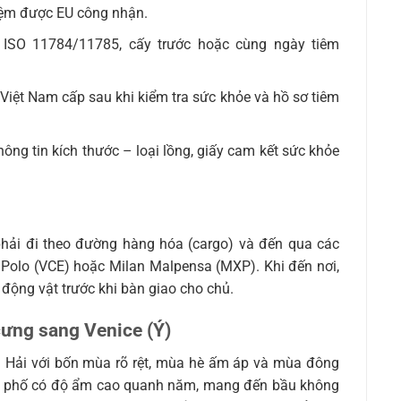
hiệm được EU công nhận.
n ISO 11784/11785, cấy trước hoặc cùng ngày tiêm
Việt Nam cấp sau khi kiểm tra sức khỏe và hồ sơ tiêm
ông tin kích thước – loại lồng, giấy cam kết sức khỏe
hải đi theo đường hàng hóa (cargo) và đến qua các
 Polo (VCE) hoặc Milan Malpensa (MXP). Khi đến nơi,
 động vật trước khi bàn giao cho chủ.
cưng sang Venice (Ý)
g Hải với bốn mùa rõ rệt, mùa hè ấm áp và mùa đông
ành phố có độ ẩm cao quanh năm, mang đến bầu không