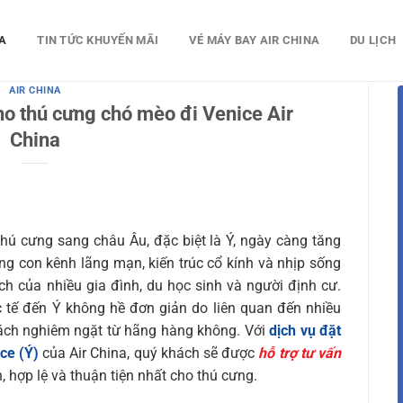
A
TIN TỨC KHUYẾN MÃI
VÉ MÁY BAY AIR CHINA
DU LỊCH
AIR CHINA
ho thú cưng chó mèo đi Venice Air
China
ú cưng sang châu Âu, đặc biệt là Ý, ngày càng tăng
ng con kênh lãng mạn, kiến trúc cổ kính và nhịp sống
ch của nhiều gia đình, du học sinh và người định cư.
c tế đến Ý không hề đơn giản do liên quan đến nhiều
sách nghiêm ngặt từ hãng hàng không. Với
dịch vụ đặt
ce (Ý)
của Air China, quý khách sẽ được
hỗ trợ tư vấn
, hợp lệ và thuận tiện nhất cho thú cưng.