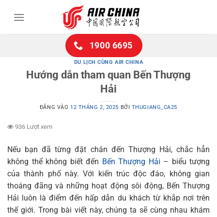
Bỏ
qua
nội
dung
1900 6695
DU LỊCH CÙNG AIR CHINA
Hướng dẫn tham quan Bến Thượng
Hải
ĐĂNG VÀO
12 THÁNG 2, 2025
BỞI
THUGIANG_CA25
936 Lượt xem
Nếu bạn đã từng đặt chân đến Thượng Hải, chắc hẳn
không thể không biết đến
Bến Thượng Hải
– biểu tượng
của thành phố này. Với kiến trúc độc đáo, không gian
thoáng đãng và những hoạt động sôi động, Bến Thượng
Hải luôn là điểm đến hấp dẫn du khách từ khắp nơi trên
thế giới. Trong bài viết này, chúng ta sẽ cùng nhau khám