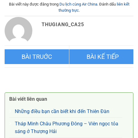
Bài viết này được đăng trong
Du lịch cùng Air China
. Đánh dấu
liên kết
thường trực
.
THUGIANG_CA25
Mẹo tham quan phố Nam
Khi nào là thời điểm tốt nhất
Kinh ở Thượng Hải
để đến thăm Quảng Châu?
Bài viết liên quan
Những điều bạn cần biết khi đến Thiên Đàn
Tháp Minh Châu Phương Đông – Viên ngọc tỏa
sáng ở Thượng Hải