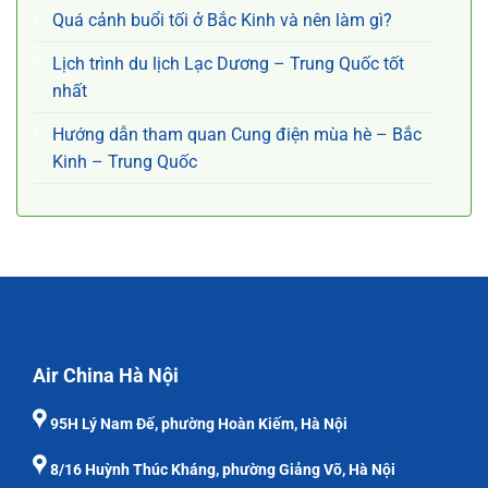
Quá cảnh buổi tối ở Bắc Kinh và nên làm gì?
Lịch trình du lịch Lạc Dương – Trung Quốc tốt
nhất
Hướng dẫn tham quan Cung điện mùa hè – Bắc
Kinh – Trung Quốc
Air China Hà Nội
95H Lý Nam Đế, phường Hoàn Kiếm, Hà Nội
8/16 Huỳnh Thúc Kháng, phường Giảng Võ, Hà Nội