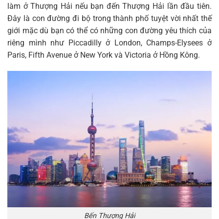
làm ở Thượng Hải nếu bạn đến Thượng Hải lần đầu tiên.
Đây là con đường đi bộ trong thành phố tuyệt vời nhất thế
giới mặc dù bạn có thể có những con đường yêu thích của
riêng mình như Piccadilly ở London, Champs-Elysees ở
Paris, Fifth Avenue ở New York và Victoria ở Hồng Kông.
Bến Thượng Hải