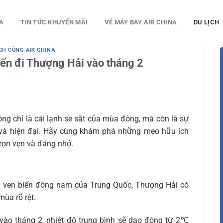
A
TIN TỨC KHUYẾN MÃI
VÉ MÁY BAY AIR CHINA
DU LỊCH
ỊCH CÙNG AIR CHINA
ến đi Thượng Hải vào tháng 2
ng chỉ là cái lạnh se sắt của mùa đông, mà còn là sự
g và hiện đại. Hãy cùng khám phá những mẹo hữu ích
rọn vẹn và đáng nhớ.
ven biển đông nam của Trung Quốc, Thượng Hải có
mùa rõ rệt.
vào tháng 2, nhiệt độ trung bình sẽ dao động từ 2℃