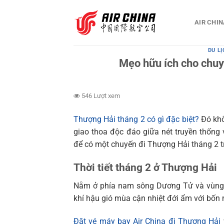
Bỏ
qua
AIR CHIN
nội
dung
DU L
Mẹo hữu ích cho chuy
546 Lượt xem
Thượng Hải tháng 2 có gì đặc biệt?
Đó khô
giao thoa độc đáo giữa nét truyền thốn
để có một chuyến đi Thượng Hải tháng 2 t
Thời tiết tháng 2 ở Thượng Hải
Nằm ở phía nam sông Dương Tử và vùng 
khí hậu gió mùa cận nhiệt đới ẩm với bốn 
Đặt vé máy bay Air China đi Thượng Hải