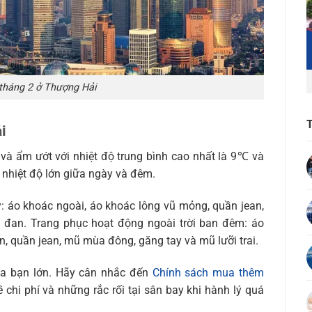
 tháng 2 ở Thượng Hải
i
 và ẩm ướt với nhiệt độ trung bình cao nhất là 9℃ và
i nhiệt độ lớn giữa ngày và đêm.
: áo khoác ngoài, áo khoác lông vũ mỏng, quần jean,
ồ đan. Trang phục hoạt động ngoài trời ban đêm: áo
, quần jean, mũ mùa đông, găng tay và mũ lưỡi trai.
a bạn lớn. Hãy cân nhắc đến
Chính sách mua thêm
 chi phí và những rắc rối tại sân bay khi hành lý quá