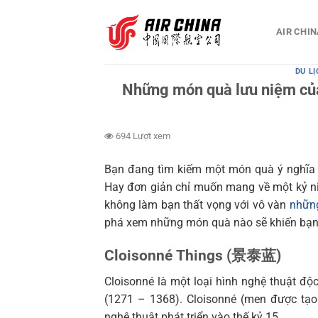
Bỏ
qua
AIR CHIN
nội
dung
DU L
Những món quà lưu niệm củ
694 Lượt xem
Bạn đang tìm kiếm một món quà ý nghĩa 
Hay đơn giản chỉ muốn mang về một kỷ ni
không làm bạn thất vọng với vô vàn
những
phá xem những món quà nào sẽ khiến bạn
Cloisonné
Things (景泰蓝)
Cloisonné là một loại hình nghệ thuật đ
(1271 – 1368). Cloisonné (men được tạo 
nghệ thuật phát triển vào thế kỷ 15.