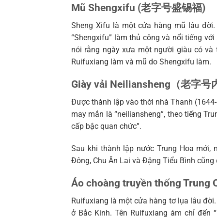
Mũ Shengxifu (老字号盛锡福)
Sheng Xifu là một cửa hàng mũ lâu đời
“Shengxifu” làm thủ công và nổi tiếng với 
nói rằng ngày xưa một người giàu có và t
Ruifuxiang làm và mũ do Shengxifu làm.
Giày vải Neiliansheng（老
Được thành lập vào thời nhà Thanh (1644-1
may mắn là “neiliansheng”, theo tiếng Tru
cấp bậc quan chức”.
Sau khi thành lập nước Trung Hoa mới,
Đông, Chu Ân Lai và Đặng Tiểu Bình cũng đ
Áo choàng truyền thống Tr
Ruifuxiang là một cửa hàng tơ lụa lâu đờ
ở Bắc Kinh. Tên Ruifuxiang ám chỉ đến “