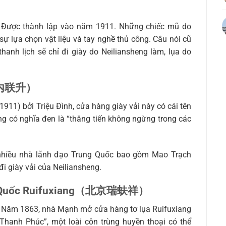
. Được thành lập vào năm 1911. Những chiếc mũ do
sự lựa chọn vật liệu và tay nghề thủ công. Câu nói cũ
hanh lịch sẽ chỉ đi giày do Neiliansheng làm, lụa do
字号内联升）
911) bởi Triệu Đình, cửa hàng giày vải này có cái tên
ng có nghĩa đen là “thăng tiến không ngừng trong các
 nhiều nhà lãnh đạo Trung Quốc bao gồm Mao Trạch
i giày vải của Neiliansheng.
ung Quốc Ruifuxiang（北京瑞蚨祥）
i. Năm 1863, nhà Mạnh mở cửa hàng tơ lụa Ruifuxiang
Thanh Phúc”, một loài côn trùng huyền thoại có thể