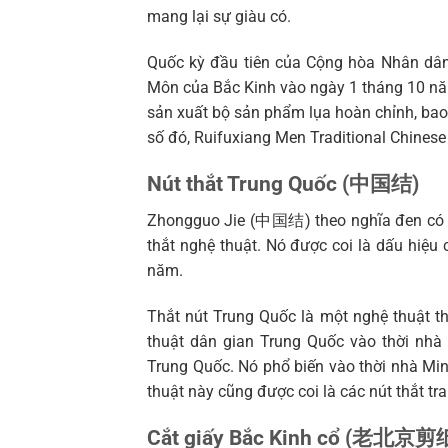
mang lại sự giàu có.
Quốc kỳ đầu tiên của Cộng hòa Nhân dân
Môn của Bắc Kinh vào ngày 1 tháng 10 năm
sản xuất bộ sản phẩm lụa hoàn chỉnh, bao 
số đó, Ruifuxiang Men Traditional Chinese 
Nút thắt Trung Quốc (中国结)
Zhongguo Jie (中国结) theo nghĩa đen có ng
thắt nghệ thuật. Nó được coi là dấu hiệ
năm.
Thắt nút Trung Quốc là một nghệ thuật th
thuật dân gian Trung Quốc vào thời nh
Trung Quốc. Nó phổ biến vào thời nhà M
thuật này cũng được coi là các nút thắt tr
Cắt giấy Bắc Kinh cổ (老北京剪