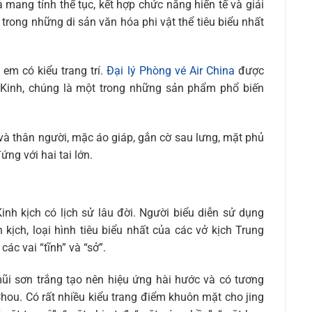
 mang tính thế tục, kết hợp chức năng hiến tế và giải
 trong những di sản văn hóa phi vật thể tiêu biểu nhất
 em có kiểu trang trí.
Đại lý Phòng vé Air China
được
c Kinh, chúng là một trong những sản phẩm phổ biến
à thân người, mặc áo giáp, gắn cờ sau lưng, mặt phủ
ng với hai tai lớn.
nh kịch có lịch sử lâu đời. Người biểu diễn sử dụng
kịch, loại hình tiêu biểu nhất của các vở kịch Trung
ác vai “tĩnh” và “sở”.
ũi sơn trắng tạo nên hiệu ứng hài hước và có tương
Chou. Có rất nhiều kiểu trang điểm khuôn mặt cho jing