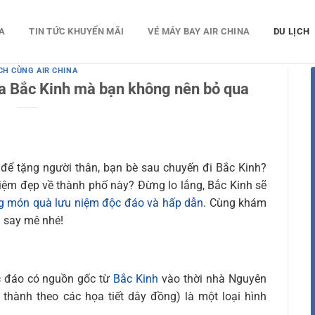
A
TIN TỨC KHUYẾN MÃI
VÉ MÁY BAY AIR CHINA
DU LỊCH
ỊCH CÙNG AIR CHINA
a Bắc Kinh mà bạn không nên bỏ qua
để tặng người thân, bạn bè sau chuyến đi Bắc Kinh?
ệm đẹp về thành phố này? Đừng lo lắng, Bắc Kinh sẽ
 món quà lưu niệm độc đáo và hấp dẫn
. Cùng khám
 say mê nhé!
ộc đáo có nguồn gốc từ
Bắc Kinh
vào thời nhà Nguyên
thành theo các họa tiết dây đồng) là một loại hình