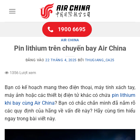
Bỏ
qua
nội
dung
1900 6695
AIR CHINA
Pin lithium trên chuyến bay Air China
ĐĂNG VÀO
22 THÁNG 4, 2025
BỞI
THUGIANG_CA25
1356 Lượt xem
Bạn có kế hoạch mang theo điện thoại, máy tính xách tay,
máy ảnh hoặc các thiết bị điện tử khác có chứa
pin lithium
khi bay cùng Air China
? Bạn có chắc chắn mình đã nắm rõ
các quy định của hãng về vấn đề này? Hãy cùng tìm hiểu
ngay trong bài viết này.