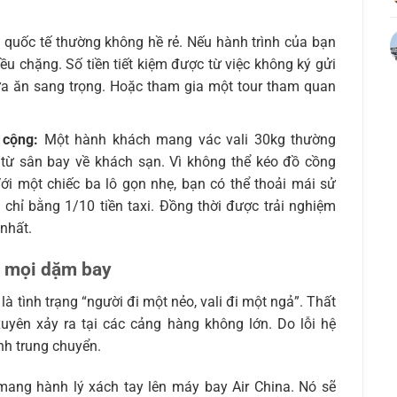
ý quốc tế thường không hề rẻ. Nếu hành trình của bạn
ều chặng. Số tiền tiết kiệm được từ việc không ký gửi
ữa ăn sang trọng. Hoặc tham gia một tour tham quan
 cộng:
Một hành khách mang vác vali 30kg thường
 từ sân bay về khách sạn. Vì không thể kéo đồ cồng
ới một chiếc ba lô gọn nhẹ, bạn có thể thoải mái sử
 chỉ bằng 1/10 tiền taxi. Đồng thời được trải nghiệm
nhất.
n mọi dặm bay
à tình trạng “người đi một nẻo, vali đi một ngả”. Thất
xuyên xảy ra tại các cảng hàng không lớn. Do lỗi hệ
ình trung chuyển.
ang hành lý xách tay lên máy bay Air China. Nó sẽ