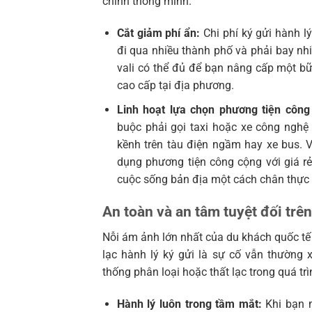
chính thông minh.
Cắt giảm phí ẩn:
Chi phí ký gửi hành l
đi qua nhiều thành phố và phải bay nhi
vali có thể đủ để bạn nâng cấp một b
cao cấp tại địa phương.
Linh hoạt lựa chọn phương tiện công
buộc phải gọi taxi hoặc xe công nghệ
kềnh trên tàu điện ngầm hay xe bus. V
dụng phương tiện công cộng với giá rẻ
cuộc sống bản địa một cách chân thực 
An toàn và an tâm tuyệt đối trê
Nỗi ám ảnh lớn nhất của du khách quốc tế l
lạc hành lý ký gửi là sự cố vẫn thường 
thống phân loại hoặc thất lạc trong quá tr
Hành lý luôn trong tầm mắt:
Khi bạn m