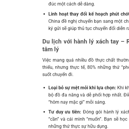
đúc một cách dễ dàng.
Linh hoạt thay đổi kế hoạch phút chót
China đề nghị chuyển bạn sang một ch
ký gửi sẽ giúp thủ tục chuyển đổi diễn r
Du lịch với hành lý xách tay – 
tâm lý
Việc mang quá nhiều đồ thực chất thườn
thiếu, nhưng thực tế, 80% những thứ “p
suốt chuyến đi.
Loại bỏ sự mệt mỏi khi lựa chọn:
Khi k
bộ đồ đa năng và dễ phối hợp nhất. Đi
“hôm nay mặc gì” mỗi sáng.
Tư duy ưu tiên:
Đóng gói hành lý xách
“cần” và cái mình “muốn”. Bạn sẽ học
những thứ thực sự hữu dụng.