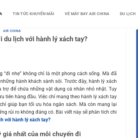
A
TIN TỨC KHUYẾN MÃI
VÉ MÁY BAY AIR CHINA
DU LỊCH
AIR CHINA
i du lịch với hành lý xách tay?
ng “đi nhẹ” không chỉ là một phong cách sống. Mà đã
 những hành khách sành sỏi. Trước đây, hành lý xách
ụ trợ để chứa những vật dụng cá nhân nhỏ nhặt. Tuy
ưu tiên hàng đầu. Việc chỉ mang theo hành lý xách tay
 chỉ giúp bạn tối ưu hóa ngân sách. Mà còn mang lại
ững rủi ro không đáng có. Bài viết này sẽ phân tích chi
ch với hành lý xách tay?
ý giá nhất của mỗi chuyến đi