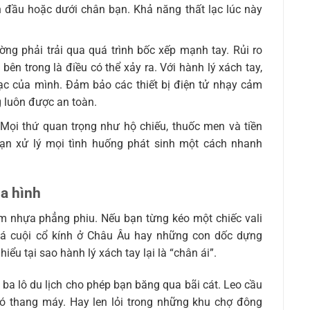
 đầu hoặc dưới chân bạn. Khả năng thất lạc lúc này
ờng phải trải qua quá trình bốc xếp mạnh tay. Rủi ro
ên trong là điều có thể xảy ra. Với hành lý xách tay,
c của mình. Đảm bảo các thiết bị điện tử nhạy cảm
 luôn được an toàn.
Mọi thứ quan trọng như hộ chiếu, thuốc men và tiền
ạn xử lý mọi tình huống phát sinh một cách nhanh
ịa hình
ảm nhựa phẳng phiu. Nếu bạn từng kéo một chiếc vali
đá cuội cổ kính ở Châu Âu hay những con dốc dựng
ểu tại sao hành lý xách tay lại là “chân ái”.
ba lô du lịch cho phép bạn băng qua bãi cát. Leo cầu
ó thang máy. Hay len lỏi trong những khu chợ đông