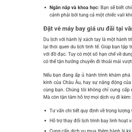
Ngăn nắp và khoa học:
Bạn sẽ biết chí
cảnh phải bới tung cả một chiếc vali khổ
Đặt vé máy bay giá ưu đãi tại v
Du lịch với hành lý xách tay là một hành 
lại thói quen du lịch tinh tế. Giúp bạn tậ
với đồ đạc. Tuy có một số hạn chế về dung
có thể tận hưởng chuyến đi thoải mái vượ
Nếu bạn đang ấp ủ hành trình khám phá 
kính của Châu Âu, hay sự năng động của
cùng bạn. Chúng tôi không chỉ cung cấp
Mà còn tận tâm hỗ trợ mọi dịch vụ đi kèm:
Tư vấn chi tiết quy định về trọng lượng 
Hỗ trợ thay đổi lịch trình bay linh hoạt
Cung cấp dịch vụ mua thêm hành lý ký 