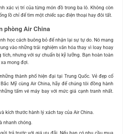
nh xác vị trí của từng món đồ trong ba lô. Không còn
ng lồ chỉ để tìm một chiếc sạc điện thoại hay đôi tất.
ăn phòng Air China
trình học cách buông bỏ để nhận lại sự tự do. Nó mang
p trung vào những trải nghiệm văn hóa thay vì loay hoay
 tích, nhưng với sự chuẩn bị kỹ lưỡng. Bạn hoàn toàn
t xa mong đợi.
những thành phố hiện đại tại Trung Quốc. Vẻ đẹp cổ
 Bắc Mỹ cùng Air China, hãy để chúng tôi đồng hành
 những tấm vé máy bay với mức giá cạnh tranh nhất.
và kích thước hành lý xách tay của Air China.
 và nhanh chóng.
gửi trả trước với giá ưu đãi. Nếu bạn có nhu cầu mua