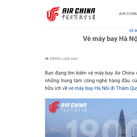
Bỏ
qua
AIR CHIN
nội
dung
VÉ 
Vé máy bay Hà Nộ
54593 Lượt xem
Bạn đang tìm kiếm vé máy bay Air China 
những trung tâm công nghệ hàng đầu củ
hữu ích về
vé máy bay Hà Nội đi Thâm Quy